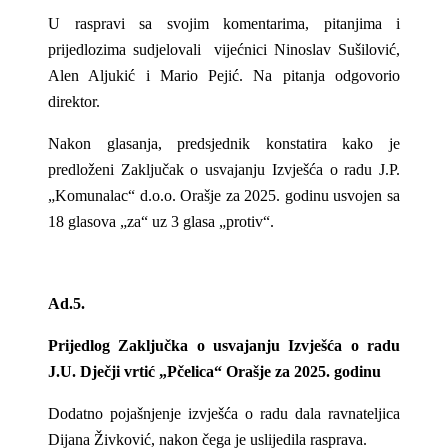
U raspravi sa svojim komentarima, pitanjima i
prijedlozima sudjelovali vijećnici Ninoslav Sušilović,
Alen Aljukić i Mario Pejić. Na pitanja odgovorio
direktor.
Nakon glasanja, predsjednik konstatira kako je
predloženi Zaključak o usvajanju Izvješća o radu J.P.
„Komunalac“ d.o.o. Orašje za 2025. godinu usvojen sa
18 glasova „za“ uz 3 glasa „protiv“.
Ad.5.
Prijedlog Zaključka o usvajanju Izvješća o radu
J.U. Dječji vrtić „Pčelica“ Orašje za 2025. godinu
Dodatno pojašnjenje izvješća o radu dala ravnateljica
Dijana Živković, nakon čega je uslijedila rasprava.