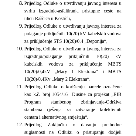
Prijedlog Odluke o utvrđivanju javnog interesa u
svrhu izgradnje-asfaltiranja pristupne ceste na
ulicu Raščica u Kostrču,
Prijedlog Odluke o utvrđivanju javnog interesa za
polaganje priključnih 10(20) kV kabelskih vodova
za priključenje STS 10(20)/0,4 „Deponija“,
Prijedlog Odluke o utvrđivanju javnog interesa za
izgradnju/polaganje priključnih 10(20) kV
kabelskih vodova za priključenje MBTS
10(20)/0,4kV „Mary 1 Elektrana“ i MBTS
10(20)/0,4Kv „Mary 2 Elektrana“,
Prijedlog Odluke o korištenju parcele označene
kao k.č. broj 1054/16 Dusine za projekat „EIB
Program stambenog zbrinjavanja-Održiva
stambena rješenja za zatvaranje kolektivnih
centara i alternativnog smještaja“,
Prijedlog Zaključka o davanju prethodne
suglasnosti na Odluku o pristupanju dodjeli