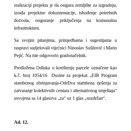
realizaciji projekta je da osigura zemljište za izgradnju,
izrada projektne dokumentacije, ishođenje potrebnih
dozvola, osiguranje priključenja na komunalnu
infrastrukturu.
Sa svojim pitanjima, primjedbama i sugestijama u
raspravi sudjelovali vijećnici Ninoslav Sušilović i Mario
Pejić. Na iste odgovorio gradonačelnik.
Predložena
Odluka
o korištenju parcele označene kao
k.č. broj 1054/16 Dusine za projekat „EIB Program
stambenog zbrinjavanja-Održiva stambena rješenja za
zatvaranje kolektivnih centara i alternativnog smještaja“
usvojena sa 14 glasova „za“ uz 1 glas „suzdržan“.
Ad. 12.