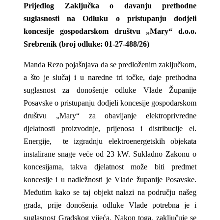
Prijedlog Zaključka o davanju prethodne
suglasnosti na Odluku o pristupanju dodjeli
koncesije gospodarskom društvu „Mary“ d.o.o.
Srebrenik (broj odluke: 01-27-488/26)
Manda Rezo pojašnjava da se predloženim zaključkom,
a što je slučaj i u naredne tri točke, daje prethodna
suglasnost za donošenje odluke Vlade Županije
Posavske o pristupanju dodjeli koncesije gospodarskom
društvu „Mary“ za obavljanje elektroprivredne
djelatnosti proizvodnje, prijenosa i distribucije el.
Energije, te izgradnju elektroenergetskih objekata
instalirane snage veće od 23 kW. Sukladno Zakonu o
koncesijama,
takva djelatnost može biti predmet
koncesije i u nadležnosti je Vlade županije Posavske.
Međutim kako se taj objekt nalazi na području našeg
grada, prije donošenja odluke Vlade potrebna je i
suglasnost Gradskog vijeća. Nakon toga, zaključuje se