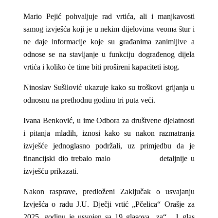
Mario Pejić pohvaljuje rad vrtića, ali i manjkavosti
samog izvješća koji je u nekim dijelovima veoma štur i
ne daje informacije koje su građanima zanimljive a
odnose se na stavljanje u funkciju dograđenog dijela
vrtića i koliko će time biti prošireni kapaciteti istog.
Ninoslav Sušilović ukazuje kako su troškovi grijanja u
odnosnu na prethodnu godinu tri puta veći.
Ivana Benković, u ime Odbora za društvene djelatnosti
i pitanja mladih, iznosi kako su nakon razmatranja
izvješće jednoglasno podržali, uz primjedbu da je
financijski dio trebalo malo detaljnije u
izvješću prikazati.
Nakon rasprave, predloženi Zaključak o usvajanju
Izvješća o radu J.U. Dječji vrtić „Pčelica“ Orašje za
2025. godinu je usvojen sa 19 glasova „za“ , 1 glas