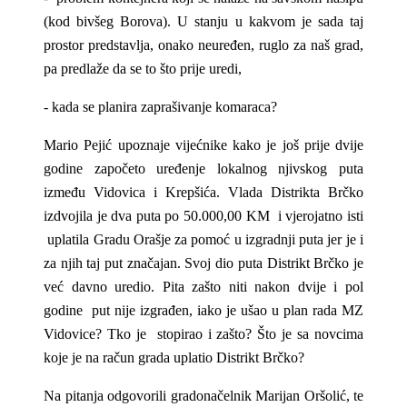
(kod bivšeg Borova). U stanju u kakvom je sada taj
prostor predstavlja, onako neuređen, ruglo za naš grad,
pa predlaže da se to što prije uredi,
- kada se planira zaprašivanje komaraca?
Mario Pejić upoznaje vijećnike kako je još prije dvije
godine započeto uređenje lokalnog njivskog puta
između Vidovica i Krepšića. Vlada Distrikta Brčko
izdvojila je dva puta po 50.000,00 KM i vjerojatno isti
uplatila Gradu Orašje za pomoć u izgradnji puta jer je i
za njih taj put značajan. Svoj dio puta Distrikt Brčko je
već davno uredio. Pita zašto niti nakon dvije i pol
godine put nije izgrađen, iako je ušao u plan rada MZ
Vidovice? Tko je stopirao i zašto? Što je sa novcima
koje je na račun grada uplatio Distrikt Brčko?
Na pitanja odgovorili gradonačelnik Marijan Oršolić, te