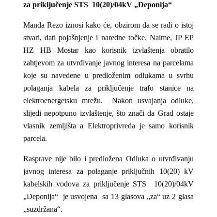
za priključenje STS 10(20)/04kV „Deponija“
Manda Rezo iznosi kako će, obzirom da se radi o istoj
stvari, dati pojašnjenje i naredne točke. Naime, JP EP
HZ HB Mostar kao korisnik izvlaštenja obratilo
zahtjevom za utvrđivanje javnog interesa na parcelama
koje su navedene u predloženim odlukama u svrhu
polaganja kabela za priključenje trafo stanice na
elektroenergetsku mrežu. Nakon usvajanja odluke,
slijedi nepotpuno izvlaštenje, što znači da Grad ostaje
vlasnik zemljišta a Elektroprivreda je samo korisnik
parcela.
Rasprave nije bilo i predložena Odluka o utvrđivanju
javnog interesa za polaganje priključnih 10(20) kV
kabelskih vodova za priključenje STS 10(20)/04kV
„Deponija“ je usvojena sa 13 glasova „za“ uz 2 glasa
„suzdržana“.