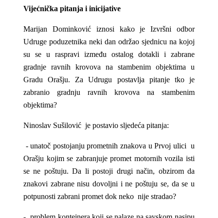
Vijećnička pitanja i inicijative
Marijan Dominković iznosi kako je Izvršni odbor
Udruge poduzetnika neki dan održao sjednicu na kojoj
su se u raspravi između ostalog dotakli i zabrane
gradnje ravnih krovova na stambenim objektima u
Gradu Orašju. Za Udrugu postavlja pitanje tko je
zabranio gradnju ravnih krovova na stambenim
objektima?
Ninoslav Sušilović je postavio sljedeća pitanja:
- unatoč postojanju prometnih znakova u Prvoj ulici u
Orašju kojim se zabranjuje promet motornih vozila isti
se ne poštuju. Da li postoji drugi način, obzirom da
znakovi zabrane nisu dovoljni i ne poštuju se, da se u
potpunosti zabrani promet dok neko nije stradao?
- problem kontejnera koji se nalaze na savskom nasipu