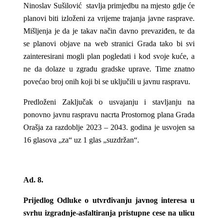
Ninoslav Sušilović stavlja primjedbu na mjesto gdje će
planovi biti izloženi za vrijeme trajanja javne rasprave.
Mišljenja je da je takav način davno prevaziđen, te da
se planovi objave na web stranici Grada tako bi svi
zainteresirani mogli plan pogledati i kod svoje kuće, a
ne da dolaze u zgradu gradske uprave. Time znatno
povećao broj onih koji bi se uključili u javnu raspravu.
Predloženi Zaključak o usvajanju i stavljanju na
ponovno javnu raspravu nacrta Prostornog plana Grada
Orašja za razdoblje 2023 – 2043. godina je usvojen sa
16 glasova „za“ uz 1 glas „suzdržan“.
Ad. 8.
Prijedlog Odluke o utvrđivanju javnog interesa u
svrhu izgradnje-asfaltiranja pristupne cese na ulicu