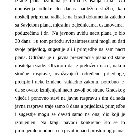
izrade plana izabrana je firma iz Banja Luke. Od
donošenja odluke do danas nadležna služba, kao
nositelj priprema, radila je na izradi dokumenta zajedno
sa Savjetom plana, mjesnim zajednicama, ustanovama,
poduzećima i dr. Na javnom uvidu nacrt plana je bio
30 dana i u tom periodu svi zainteresirani mogli su dati
svoje prijedlog, sugestije ali i primjedbe na sam nacrt
plana. Održana je i javna prezentacija plana od stane
nositelja izrade. Obzirom da je preloženi nacrt, nakon
stručne rasprave, uvažavajući određene prijedloge,
pretrpio i neke izmjene, sukladno zakonu, potrebno je
da se ovako izmijenjeni nacrt usvoji od strane Gradskog
vijeća i ponovno stavi na javnu raspravu s tim da sada
javna rasprava traje samo 8 dana a prijedlozi, primjedbe
i sugestije mogu se davati samo na onaj dio koji je
izmijenjen. Na kraju navodi konkretno što se to
promijenilo u odnosu na prvotni nacrt prostornog plana.