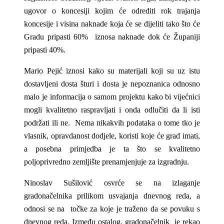
ugovor o koncesiji kojim će odrediti rok trajanja
koncesije i visina naknade koja će se dijeliti tako što će
Gradu pripasti 60% iznosa naknade dok će Županiji
pripasti 40%.
Mario Pejić iznosi kako su materijali koji su uz istu
dostavljeni dosta šturi i dosta je nepoznanica odnosno
malo je informacija o samom projektu kako bi vijećnici
mogli kvalitetno raspravljati i onda odlučiti da li isti
podržati ili ne. Nema nikakvih podataka o tome tko je
vlasnik, opravdanost dodjele, koristi koje će grad imati,
a posebna primjedba je ta što se kvalitetno
poljoprivredno zemljište prenamjenjuje za izgradnju.
Ninoslav Sušilović osvrće se na izlaganje
gradonačelnika prilikom usvajanja dnevnog reda, a
odnosi se na točke za koje je traženo da se povuku s
dnevnog reda. Između ostalog, gradonačelnik je rekao