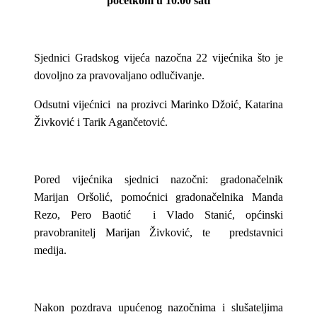
početkom u 10.00 sati
Sjednici Gradskog vijeća nazočna 22 vijećnika što je
dovoljno za pravovaljano odlučivanje.
Odsutni vijećnici na prozivci Marinko Džoić, Katarina
Živković i Tarik Agančetović.
Pored vijećnika sjednici nazočni: gradonačelnik
Marijan Oršolić, pomoćnici gradonačelnika Manda
Rezo, Pero Baotić i Vlado Stanić, općinski
pravobranitelj Marijan Živković, te predstavnici
medija.
Nakon pozdrava upućenog nazočnima i slušateljima