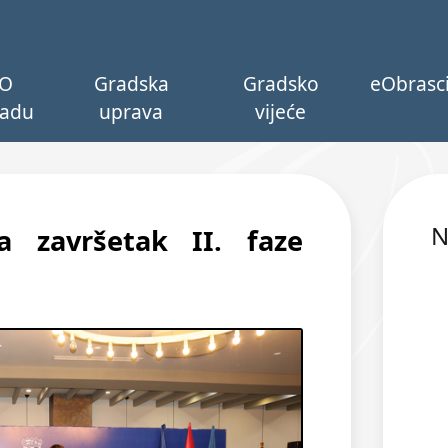
O
Gradska
Gradsko
eObrasc
adu
uprava
vijeće
N
a završetak II. faze