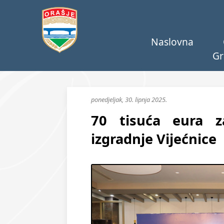
Naslovna
Gr
ponedjeljak, 30. lipnja 2025.
70 tisuća eura z
izgradnje Vijećnice