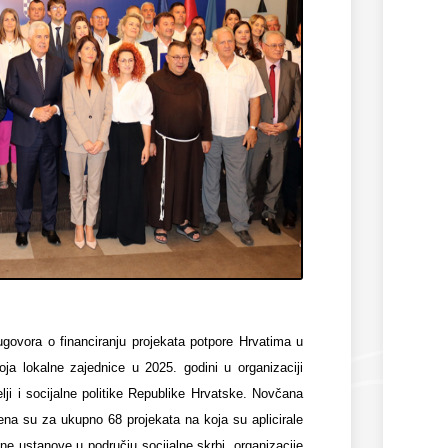
ovora o financiranju projekata potpore Hrvatima u
oja lokalne zajednice u 2025. godini u organizaciji
lji i socijalne politike Republike Hrvatske. Novčana
ena su za ukupno 68 projekata na koja su aplicirale
vne ustanove u području socijalne skrbi, organizacije