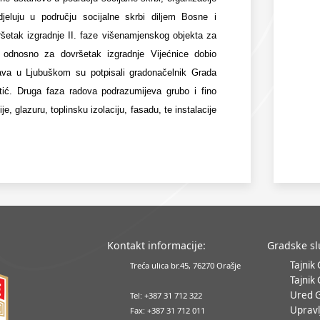
djeluju u području socijalne skrbi diljem Bosne i
ršetak izgradnje II. faze višenamjenskog objekta za
“ odnosno za dovršetak izgradnje Vijećnice dobio
tava u Ljubuškom su potpisali gradonačelnik Grada
etić. Druga faza radova podrazumijeva grubo i fino
je, glazuru, toplinsku izolaciju, fasadu, te instalacije
Kontakt informacije:
Gradske s
Tajnik
Treća ulica br.45, 76270 Orašje
Tajnik
Ured 
Tel: +387 31 712 322
Upravl
Fax: +387 31 712 011