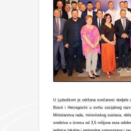
U Ljubuškom je održana svečanost dodjele ug
Bosni i Hercegovini u svrhu socijalnog razv
Ministarstva rada, mirovinskog sustava, obite
sredstva u iznosu od 3,5 milijuna eura odobr
jedinice lokalne i regionalne samouprave i ja