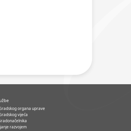
lužbe
 Gradskog organa uprave
 Gradskog vijeća
Gradonačelnika
janje razvojem