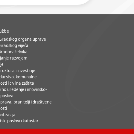
lužbe
 Gradskog organa uprave
 Gradskog vijeća
Gradonačelnika
janje razvojem
ije
ruktura i investicije
darstvo, komunalne
osti i civilna zaštita
rno uređenje i imovinsko-
 poslovi
prava, branitelji i društvene
osti
atizacija
ski poslovi i katastar