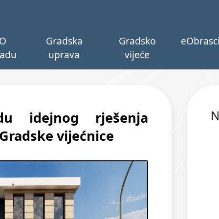
O
Gradska
Gradsko
eObrasc
adu
uprava
vijeće
N
du idejnog rješenja
 Gradske vijećnice