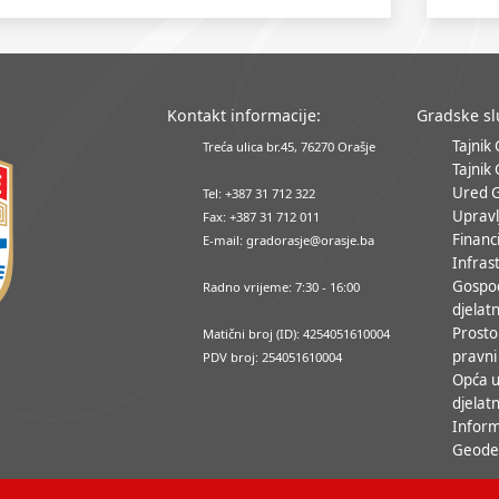
Kontakt informacije:
Gradske s
Tajnik
Treća ulica br.45, 76270 Orašje
Tajnik
Ured 
Tel: +387 31 712 322
Upravl
Fax: +387 31 712 011
Financ
E-mail: gradorasje@orasje.ba
Infrast
Gospo
Radno vrijeme: 7:30 - 16:00
djelatn
Prosto
Matični broj (ID): 4254051610004
pravni
PDV broj: 254051610004
Opća u
djelatn
Inform
Geodet