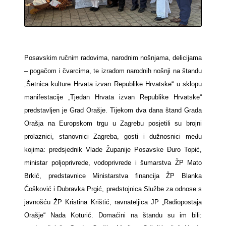
Posavskim ručnim radovima, narodnim nošnjama, delicijama
– pogačom i čvarcima, te izradom narodnih nošnji na štandu
„Šetnica kulture Hrvata izvan Republike Hrvatske“ u sklopu
manifestacije „Tjedan Hrvata izvan Republike Hrvatske“
predstavljen je Grad Orašje. Tijekom dva dana štand Grada
Orašja na Europskom trgu u Zagrebu posjetili su brojni
prolaznici, stanovnici Zagreba, gosti i dužnosnici među
kojima: predsjednik Vlade Županije Posavske Đuro Topić,
ministar poljoprivrede, vodoprivrede i šumarstva ŽP Mato
Brkić, predstavnice Ministarstva financija ŽP Blanka
Ćošković i Dubravka Prgić, predstojnica Službe za odnose s
javnošću ŽP Kristina Krištić, ravnateljica JP „Radiopostaja
Orašje“ Nada Koturić. Domaćini na štandu su im bili: