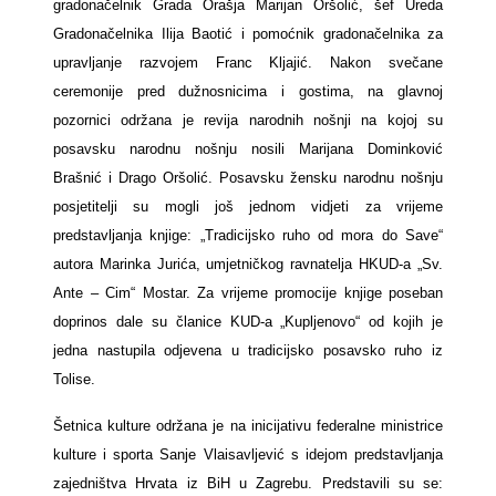
gradonačelnik Grada Orašja Marijan Oršolić, šef Ureda
Gradonačelnika Ilija Baotić i pomoćnik gradonačelnika za
upravljanje razvojem Franc Kljajić. Nakon svečane
ceremonije pred dužnosnicima i gostima, na glavnoj
pozornici održana je revija narodnih nošnji na kojoj su
posavsku narodnu nošnju nosili Marijana Dominković
Brašnić i Drago Oršolić. Posavsku žensku narodnu nošnju
posjetitelji su mogli još jednom vidjeti za vrijeme
predstavljanja knjige: „Tradicijsko ruho od mora do Save“
autora Marinka Jurića, umjetničkog ravnatelja HKUD-a „Sv.
Ante – Cim“ Mostar. Za vrijeme promocije knjige poseban
doprinos dale su članice KUD-a „Kupljenovo“ od kojih je
jedna nastupila odjevena u tradicijsko posavsko ruho iz
Tolise.
Šetnica kulture održana je na inicijativu federalne ministrice
kulture i sporta Sanje Vlaisavljević s idejom predstavljanja
zajedništva Hrvata iz BiH u Zagrebu. Predstavili su se: