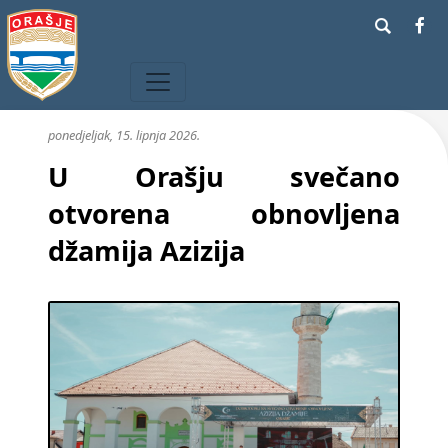
ponedjeljak, 15. lipnja 2026.
U Orašju svečano
otvorena obnovljena
džamija Azizija