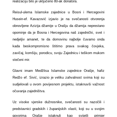
realizaciju bilo je uključeno 80-ak donatora.
Reisul-ulema Islamske zajednice u Bosni i Hercegovini
Husein-ef. Kavazović izjavio je na svečanosti otvorenja
obnovljene Azizija džamije u Orašju da džamija neprestano
opominje da je Bosna i Hercegovina naš zajednički, svet i
nedjeljiv amanet, te da domovinu najbolje čuvamo onda
kada beskompromisno štitimo prava svakog čovjeka,
zavičaj, komšiju, porodicu, svoju Zajednicu i teškom mukom
stečeni mir.
Glavni imam Medžlisa Islamske zajednice Orašje, hafiz
Redžo ef. Sivić, izrazio je veliku zahvalnost svima koji su
sudjelovali u ovom povijesnom projektu, istaknuvši važnost
očuvanja zajedništva.
Uz visoke vjerske dužnosnike, svečanosti su nazočili i
predstavnici gradskih i županijskih vlasti, koji su u svojim
govorima Orašje istaknuli kao svijetli primjer