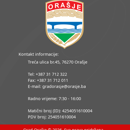
Kontakt informacije:
Treća ulica br.45, 76270 Orašje
Tel: +387 31 712 322
Fax: +387 31 712 011
E-mail: gradorasje@orasje.ba
Radno vrijeme: 7:30 - 16:00
Matični broj (ID): 4254051610004
PDV broj: 254051610004
Grad Orašje © 2026. Sva prava pridržana.