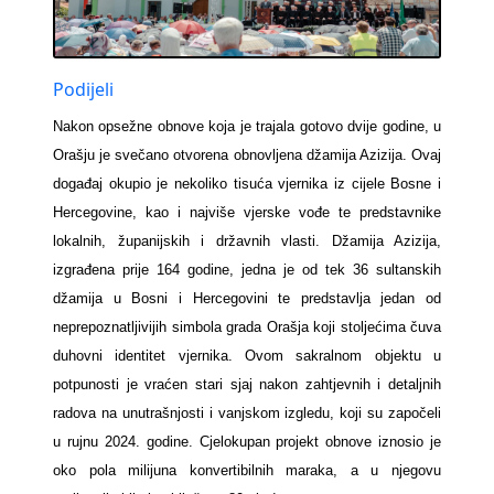
Podijeli
Nakon opsežne obnove koja je trajala gotovo dvije godine, u
Orašju je svečano otvorena obnovljena džamija Azizija. Ovaj
događaj okupio je nekoliko tisuća vjernika iz cijele Bosne i
Hercegovine, kao i najviše vjerske vođe te predstavnike
lokalnih, županijskih i državnih vlasti. Džamija Azizija,
izgrađena prije 164 godine, jedna je od tek 36 sultanskih
džamija u Bosni i Hercegovini te predstavlja jedan od
neprepoznatljivijih simbola grada Orašja koji stoljećima čuva
duhovni identitet vjernika. Ovom sakralnom objektu u
potpunosti je vraćen stari sjaj nakon zahtjevnih i detaljnih
radova na unutrašnjosti i vanjskom izgledu, koji su započeli
u rujnu 2024. godine. Cjelokupan projekt obnove iznosio je
oko pola milijuna konvertibilnih maraka, a u njegovu