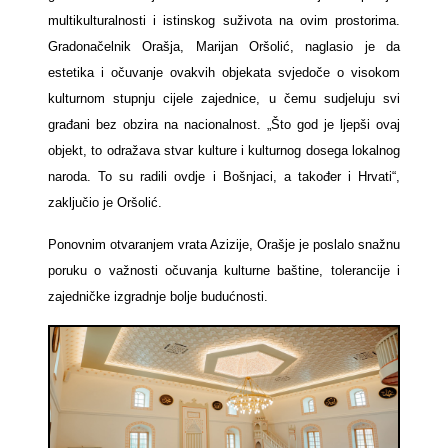
multikulturalnosti i istinskog suživota na ovim prostorima.
Gradonačelnik Orašja, Marijan Oršolić, naglasio je da
estetika i očuvanje ovakvih objekata svjedoče o visokom
kulturnom stupnju cijele zajednice, u čemu sudjeluju svi
građani bez obzira na nacionalnost. „Što god je ljepši ovaj
objekt, to odražava stvar kulture i kulturnog dosega lokalnog
naroda. To su radili ovdje i Bošnjaci, a također i Hrvati“,
zaključio je Oršolić.
Ponovnim otvaranjem vrata Azizije, Orašje je poslalo snažnu
poruku o važnosti očuvanja kulturne baštine, tolerancije i
zajedničke izgradnje bolje budućnosti.