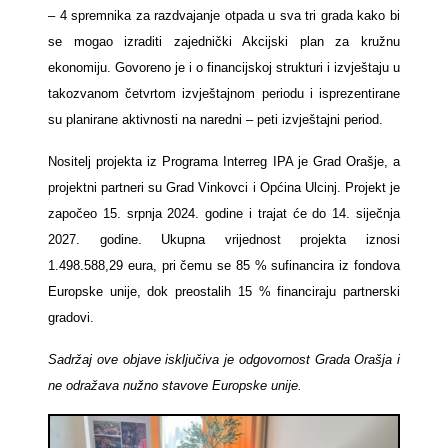
– 4 spremnika za razdvajanje otpada u sva tri grada kako bi
se mogao izraditi zajednički Akcijski plan za kružnu
ekonomiju. Govoreno je i o financijskoj strukturi i izvještaju u
takozvanom četvrtom izvještajnom periodu i isprezentirane
su planirane aktivnosti na naredni – peti izvještajni period.
Nositelj projekta iz Programa Interreg IPA je Grad Orašje, a
projektni partneri su Grad Vinkovci i Općina Ulcinj. Projekt je
započeo 15. srpnja 2024. godine i trajat će do 14. siječnja
2027. godine. Ukupna vrijednost projekta iznosi
1.498.588,29 eura, pri čemu se 85 % sufinancira iz fondova
Europske unije, dok preostalih 15 % financiraju partnerski
gradovi.
Sadržaj ove objave isključiva je odgovornost Grada Orašja i
ne odražava nužno stavove Europske unije.