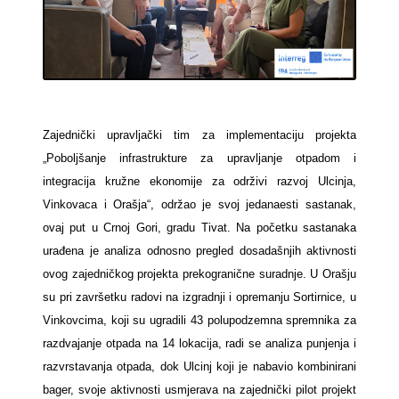
Zajednički upravljački tim za implementaciju projekta
„Poboljšanje infrastrukture za upravljanje otpadom i
integracija kružne ekonomije za održivi razvoj Ulcinja,
Vinkovaca i Orašja“, održao je svoj jedanaesti sastanak,
ovaj put u Crnoj Gori, gradu Tivat. Na početku sastanaka
urađena je analiza odnosno pregled dosadašnjih aktivnosti
ovog zajedničkog projekta prekogranične suradnje. U Orašju
su pri završetku radovi na izgradnji i opremanju Sortirnice, u
Vinkovcima, koji su ugradili 43 polupodzemna spremnika za
razdvajanje otpada na 14 lokacija, radi se analiza punjenja i
razvrstavanja otpada, dok Ulcinj koji je nabavio kombinirani
bager, svoje aktivnosti usmjerava na zajednički pilot projekt