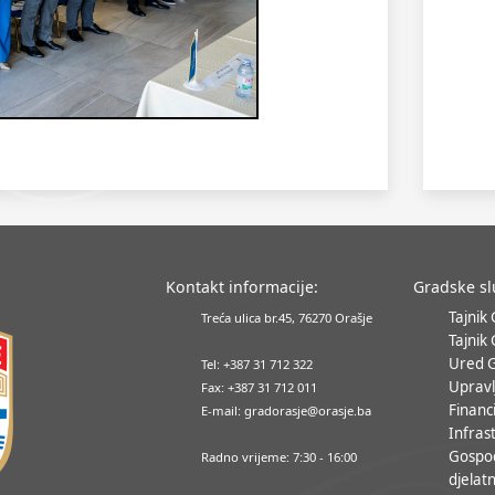
Kontakt informacije:
Gradske s
Tajnik
Treća ulica br.45, 76270 Orašje
Tajnik
Ured 
Tel: +387 31 712 322
Upravl
Fax: +387 31 712 011
Financ
E-mail: gradorasje@orasje.ba
Infrast
Gospo
Radno vrijeme: 7:30 - 16:00
djelatn