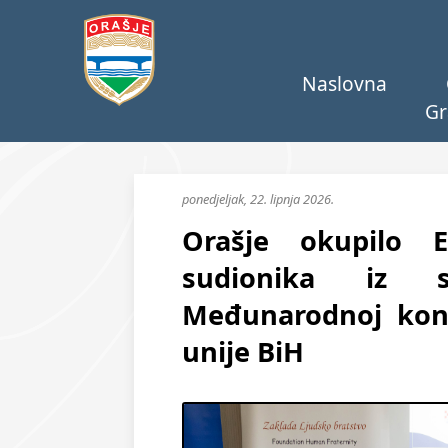
Naslovna
Gr
ponedjeljak, 22. lipnja 2026.
Orašje okupilo 
sudionika iz 
Međunarodnoj konf
unije BiH