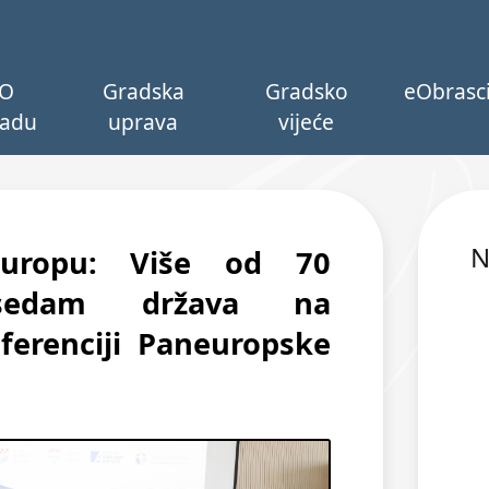
O
Gradska
Gradsko
eObrasc
adu
uprava
vijeće
N
Europu: Više od 70
sedam država na
erenciji Paneuropske