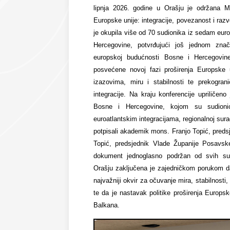
lipnja 2026. godine u Orašju je održana 
Europske unije: integracije, povezanost i raz
je okupila više od 70 sudionika iz sedam eu
Hercegovine, potvrđujući još jednom zna
europskoj budućnosti Bosne i Hercegovine
posvećene novoj fazi proširenja Europske u
izazovima, miru i stabilnosti te prekogran
integracije. Na kraju konferencije upriličeno
Bosne i Hercegovine
, kojom su sudionici
euroatlantskim integracijama, regionalnoj surad
potpisali
akademik mons. Franjo Topić
, pred
Topić
, predsjednik Vlade Županije Posavs
dokument jednoglasno podržan od svih sud
Orašju zaključena je zajedničkom porukom d
najvažniji okvir za očuvanje mira, stabilnost
te da je nastavak politike proširenja Europs
Balkana.