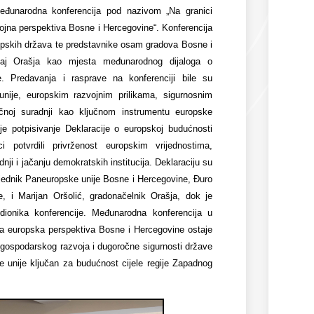
Međunarodna konferencija pod nazivom
„Na granici
vojna perspektiva Bosne i Hercegovine“
. Konferencija
ropskih država te predstavnike osam gradova Bosne i
čaj Orašja kao mjesta međunarodnog dijaloga o
. Predavanja i rasprave na konferenciji bile su
nije, europskim razvojnim prilikama, sigurnosnim
ičnoj suradnji kao ključnom instrumentu europske
 je potpisivanje
Deklaracije o europskoj budućnosti
 potvrdili privrženost europskim vrijednostima,
nji i jačanju demokratskih institucija. Deklaraciju su
sjednik Paneuropske unije Bosne i Hercegovine,
Đuro
ke, i
Marijan Oršolić
, gradonačelnik Orašja, dok je
ionika konferencije. Međunarodna konferencija u
a europska perspektiva Bosne i Hercegovine ostaje
i, gospodarskog razvoja i dugoročne sigurnosti države
ke unije ključan za budućnost cijele regije Zapadnog