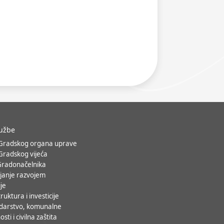
lužbe
 Gradskog organa uprave
 Gradskog vijeća
Gradonačelnika
janje razvojem
ije
ruktura i investicije
darstvo, komunalne
osti i civilna zaštita