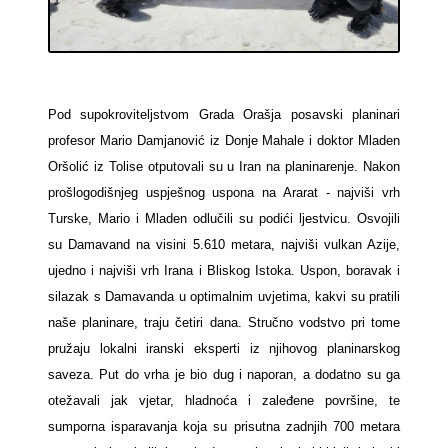
Pod supokroviteljstvom Grada Orašja posavski planinari
profesor Mario Damjanović iz Donje Mahale i doktor Mladen
Oršolić iz Tolise otputovali su u Iran na planinarenje. Nakon
prošlogodišnjeg uspješnog uspona na Ararat - najviši vrh
Turske, Mario i Mladen odlučili su podići ljestvicu. Osvojili
su Damavand na visini 5.610 metara, najviši vulkan Azije,
ujedno i najviši vrh Irana i Bliskog Istoka. Uspon, boravak i
silazak s Damavanda u optimalnim uvjetima, kakvi su pratili
naše planinare, traju četiri dana. Stručno vodstvo pri tome
pružaju lokalni iranski eksperti iz njihovog planinarskog
saveza. Put do vrha je bio dug i naporan, a dodatno su ga
otežavali jak vjetar, hladnoća i zaleđene površine, te
sumporna isparavanja koja su prisutna zadnjih 700 metara