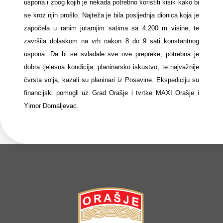
uspona i zbog kojih je nekada potrebno koristiti kisik kako bi
se kroz njih prošlo. Najteža je bila posljednja dionica koja je
započela u ranim jutarnjim satima sa 4.200 m visine, te
završila dolaskom na vrh nakon 8 do 9 sati konstantnog
uspona. Da bi se svladale sve ove prepreke, potrebna je
dobra tjelesna kondicija, planinarsko iskustvo, te najvažnije
čvrsta volja, kazali su planinari iz Posavine. Ekspediciju su
financijski pomogli uz Grad Orašje i tvrtke MAXI Orašje i
Yimor Domaljevac.