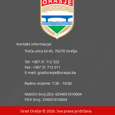
Kontakt informacije:
Treća ulica br.45, 76270 Orašje
Tel: +387 31 712 322
Fax: +387 31 712 011
E-mail: gradorasje@orasje.ba
Radno vrijeme: 7:30 - 16:00
Matični broj (ID): 4254051610004
PDV broj: 254051610004
Grad Orašje © 2026. Sva prava pridržana.