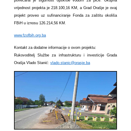
povećana je sigurnost opskrbe vodom za piće. Ukupna
vrijednost projekta je 218.100,16 KM, a Grad Orašje je ovaj
projekt proveo uz sufinanciranje Fonda za zaštitu okoliša
FBiH u iznosu 126.214,56 KM.
www.fzofbih.org.ba
Kontakt za dodatne informacije o ovom projektu:
Rukovoditelj Službe za infrastrukturu i investicije Grada
Orašja Vlado Stanić:
vlado.stanic@orasje.ba