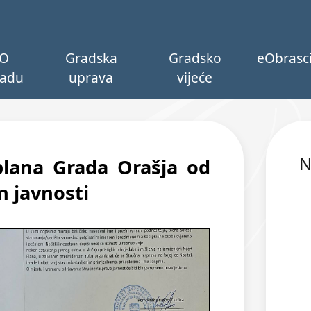
O
Gradska
Gradsko
eObrasc
adu
uprava
vijeće
N
plana Grada Orašja od
n javnosti