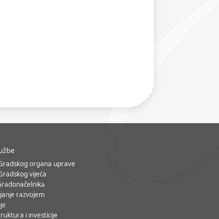
lužbe
 Gradskog organa uprave
 Gradskog vijeća
Gradonačelnika
janje razvojem
ije
ruktura i investicije