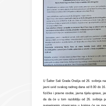
U Šalter Sali Grada Orašja od 26. svibnja na
javni uvid svakog radnog dana od 8.00 do 16.
fizičke i pravne osobe, javna tijela uprave, 
da da će u tom razdoblju od 26. svibnja pa 
numeriranim stranicama u kojima će se moći 