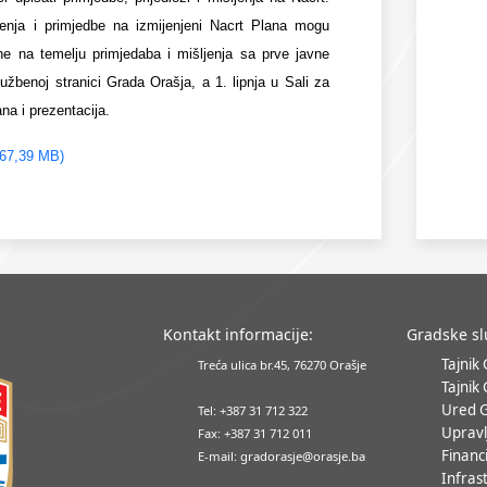
jenja i primjedbe na izmijenjeni Nacrt Plana mogu
e na temelju primjedaba i mišljenja sa prve javne
lužbenoj stranici Grada Orašja, a 1. lipnja u Sali za
na i prezentacija.
367,39 MB)
Kontakt informacije:
Gradske s
Tajnik
Treća ulica br.45, 76270 Orašje
Tajnik
Ured 
Tel: +387 31 712 322
Upravl
Fax: +387 31 712 011
Financ
E-mail: gradorasje@orasje.ba
Infrast