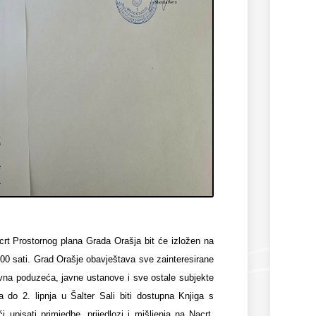
crt Prostornog plana Grada Orašja bit će izložen na
00 sati. Grad Orašje obavještava sve zainteresirane
javna poduzeća, javne ustanove i sve ostale subjekte
do 2. lipnja u Šalter Sali biti dostupna Knjiga s
upisati primjedbe, prijedlozi i mišljenja na Nacrt.