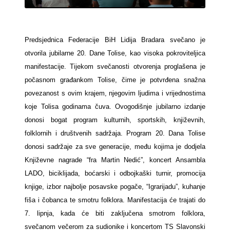
Predsjednica Federacije BiH Lidija Bradara svečano je
otvorila jubilarne 20. Dane Tolise, kao visoka pokroviteljica
manifestacije. Tijekom svečanosti otvorenja proglašena je
počasnom građankom Tolise, čime je potvrđena snažna
povezanost s ovim krajem, njegovim ljudima i vrijednostima
koje Tolisa godinama čuva. Ovogodišnje jubilarno izdanje
donosi bogat program kulturnih, sportskih, književnih,
folklornih i društvenih sadržaja. Program 20. Dana Tolise
donosi sadržaje za sve generacije, među kojima je dodjela
Književne nagrade “fra Martin Nedić”, koncert Ansambla
LADO, biciklijada, boćarski i odbojkaški turnir, promocija
knjige, izbor najbolje posavske pogače, “Igrarijadu”, kuhanje
fiša i čobanca te smotru folklora. Manifestacija će trajati do
7. lipnja, kada će biti zaključena smotrom folklora,
svečanom večerom za sudionike i koncertom TS Slavonski